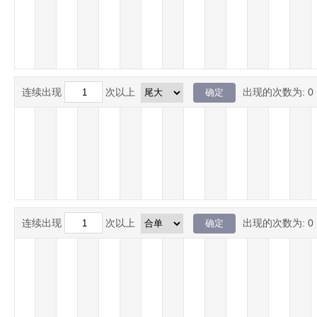
连续出现
次以上
出现的次数为:
0
连续出现
次以上
出现的次数为:
0