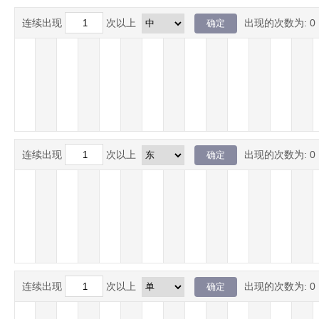
连续出现
次以上
出现的次数为:
0
连续出现
次以上
出现的次数为:
0
连续出现
次以上
出现的次数为:
0