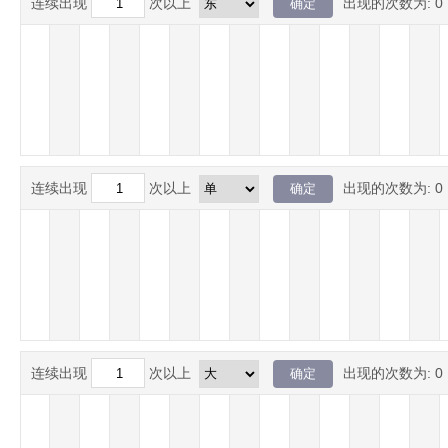
连续出现
次以上
出现的次数为:
0
连续出现
次以上
出现的次数为:
0
连续出现
次以上
出现的次数为:
0