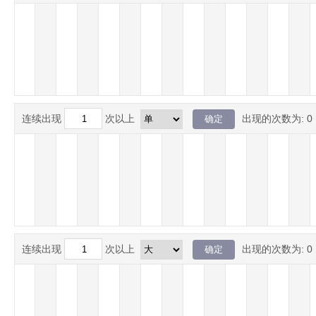
连续出现
次以上
出现的次数为:
0
连续出现
次以上
出现的次数为:
0