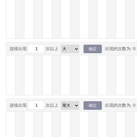
连续出现
次以上
出现的次数为:
0
连续出现
次以上
出现的次数为:
0