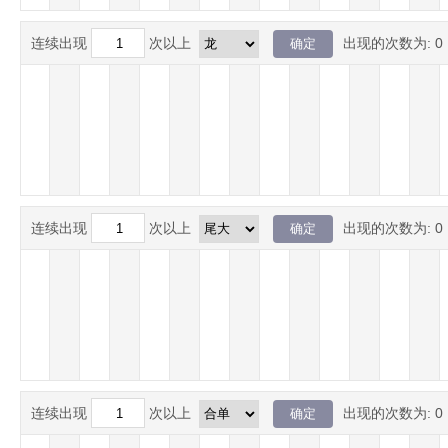
连续出现
次以上
出现的次数为:
0
连续出现
次以上
出现的次数为:
0
连续出现
次以上
出现的次数为:
0