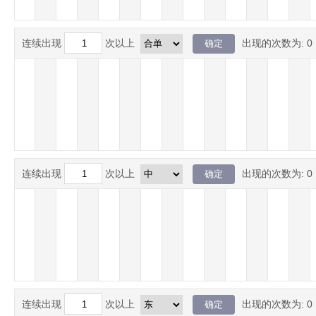
连续出现
次以上
出现的次数为:
0
连续出现
次以上
出现的次数为:
0
连续出现
次以上
出现的次数为:
0