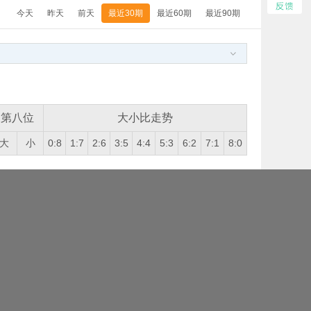
今天
昨天
前天
最近30期
最近60期
最近90期
第八位
大小比走势
大
小
0:8
1:7
2:6
3:5
4:4
5:3
6:2
7:1
8:0