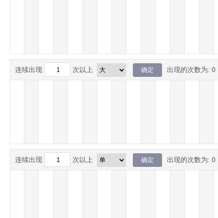
连续出现
次以上
出现的次数为:
0
连续出现
次以上
出现的次数为:
0