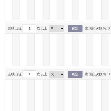
连续出现
次以上
出现的次数为:
0
连续出现
次以上
出现的次数为:
0