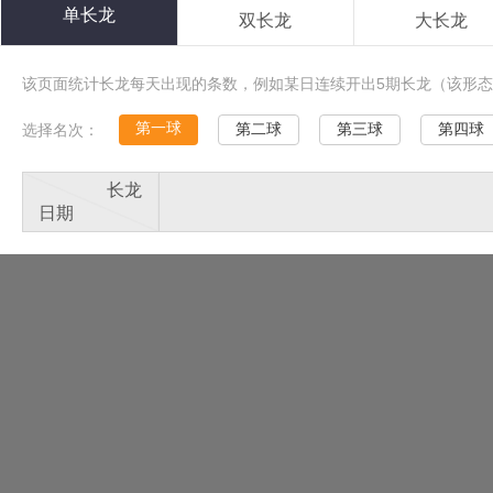
单长龙
双长龙
大长龙
该页面统计长龙每天出现的条数，例如某日连续开出5期长龙（该形态
第一球
第二球
第三球
第四球
选择名次：
长龙
日期