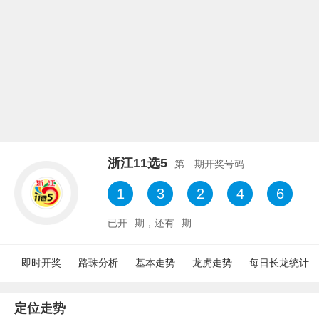
浙江11选5
第
期开奖号码
1
3
2
4
6
已开
期，还有
期
即时开奖
路珠分析
基本走势
龙虎走势
每日长龙统计
定位走势