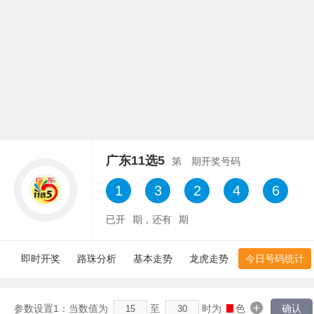
广东11选5
第
期开奖号码
1
3
2
4
6
已开
期，还有
期
即时开奖
路珠分析
基本走势
龙虎走势
今日号码统计
参数设置1：当数值为
至
时为
色
确认