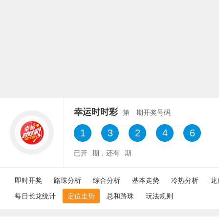
幸运时时彩
第
期开奖号码
1
3
2
4
6
已开
期，还有
期
即时开奖
路珠分析
综合分析
基本走势
冷热分析
龙
每日长龙统计
定位走势
总和路珠
玩法规则