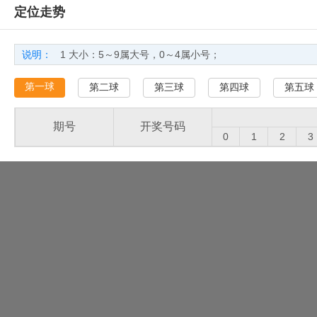
定位走势
说明：
1 大小：5～9属大号，0～4属小号；
2 单双：1、3、5、7、9属单数，0、2、4、6、8属双数；
第一球
第二球
第三球
第四球
第五球
3 质合：1、2、3、5、7属质数，0、4、6、8、9属合数;
4 遗漏期数：自上期开出到本期间隔的期数；
期号
开奖号码
5 分隔线：每五期使用分隔线，使横向导航更加清晰;
0
1
2
3
6 出现次数：统计周期内，某个号码的累计出现次数。
8 平均遗漏：统计期数内遗漏的平均值。（计算公式：平均遗漏＝
9 最大遗漏：统计期数内遗漏的最大值;
10 最大连出值：统计期数内连续开出的最大值；