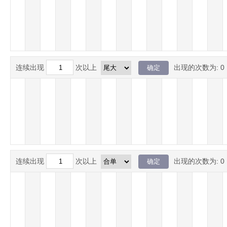
连续出现
次以上
出现的次数为:
0
连续出现
次以上
出现的次数为:
0