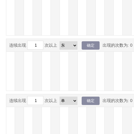
连续出现
次以上
出现的次数为:
0
连续出现
次以上
出现的次数为:
0