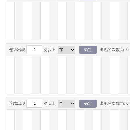
连续出现
次以上
出现的次数为:
0
连续出现
次以上
出现的次数为:
0