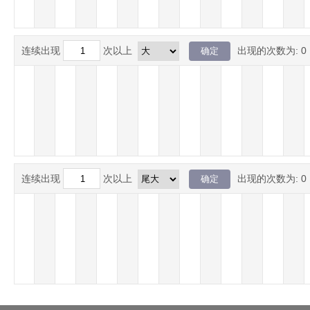
连续出现
次以上
出现的次数为:
0
连续出现
次以上
出现的次数为:
0