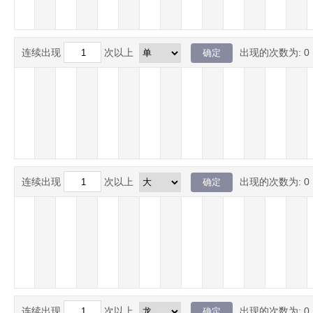
连续出现
次以上
出现的次数为:
0
连续出现
次以上
出现的次数为:
0
连续出现
次以上
出现的次数为:
0