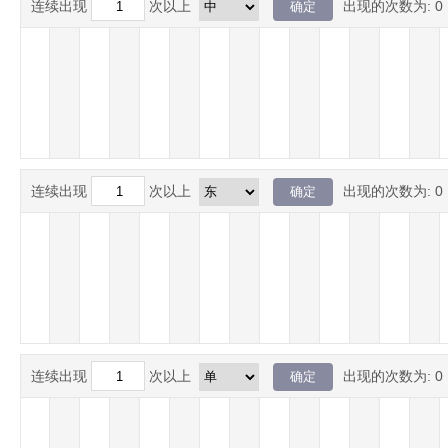
连续出现
次以上
出现的次数为:
0
连续出现
次以上
出现的次数为:
0
连续出现
次以上
出现的次数为:
0