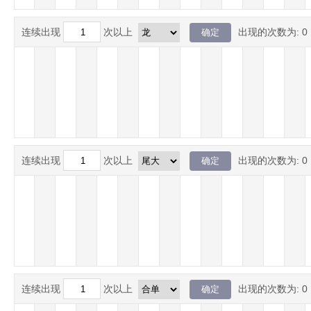
连续出现
次以上
出现的次数为:
0
连续出现
次以上
出现的次数为:
0
连续出现
次以上
出现的次数为:
0