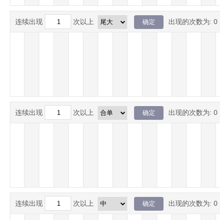
连续出现
次以上
出现的次数为:
0
连续出现
次以上
出现的次数为:
0
连续出现
次以上
出现的次数为:
0