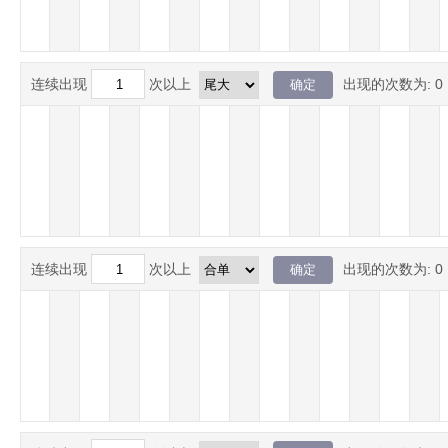
连续出现
次以上
出现的次数为:
0
连续出现
次以上
出现的次数为:
0