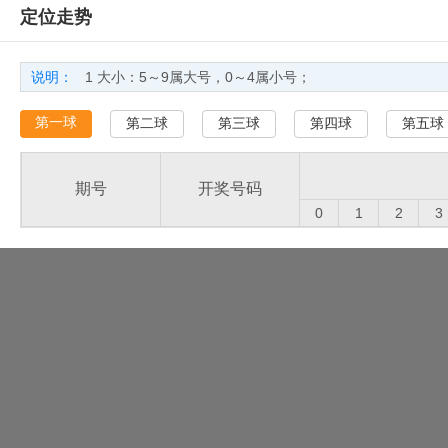
定位走势
说明：
1 大小：5～9属大号，0～4属小号；
2 单双：1、3、5、7、9属单数，0、2、4、6、8属双数；
第一球
第二球
第三球
第四球
第五球
3 质合：1、2、3、5、7属质数，0、4、6、8、9属合数;
4 遗漏期数：自上期开出到本期间隔的期数；
期号
开奖号码
5 分隔线：每五期使用分隔线，使横向导航更加清晰;
0
1
2
3
6 出现次数：统计周期内，某个号码的累计出现次数。
8 平均遗漏：统计期数内遗漏的平均值。（计算公式：平均遗漏＝
9 最大遗漏：统计期数内遗漏的最大值;
10 最大连出值：统计期数内连续开出的最大值；